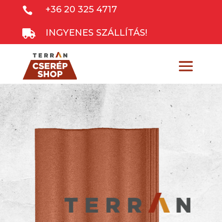
+36 20 325 4717

INGYENES SZÁLLÍTÁS!
