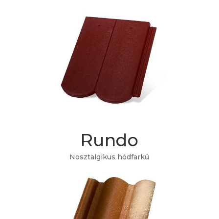
489 Ft/db
-tól
Rundo
Nosztalgikus hódfarkú