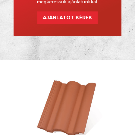
megkeressük ajánlatunkkal.
AJÁNLATOT KÉREK
409 Ft/db
-tól