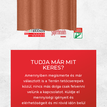
TUDJA MÁR MIT
KERES?
Amennyiben megismerte és már
választott is a Terrán tetőcserepek
közül, nincs más dolga csak felvenni
velünk a kapcsolatot. Küldje el
mennyiségi igényeit és
elérhetőségeit és mi rövid időn belül