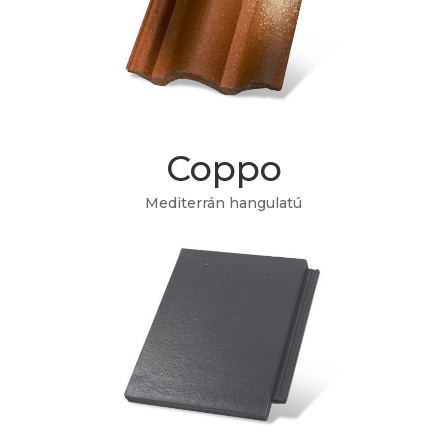
539 Ft/db
-tól
Coppo
Mediterrán hangulatú
489 Ft/db
-tól