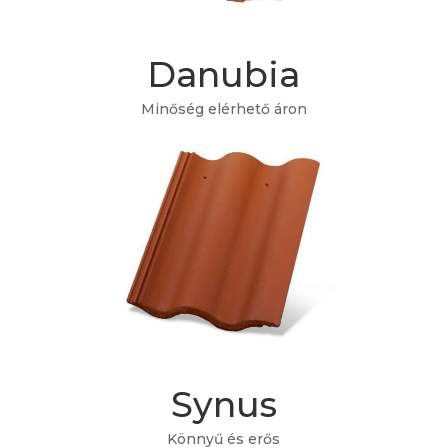
Danubia
Minőség elérhető áron
449 Ft/db
-tól
Synus
Könnyű és erős